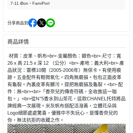
7-11 iBon
FamiPort
分享商品到
商品詳情
·材質：皮革、帆布<br>·金屬顏色：銀色<br>·尺寸：寬
26 x 高 21.5 x 深 12 （公分）<br>·產地：義大利<br>·產
品狀況：雷標10開（2005-2006年）無保卡。有使用痕
跡。五金配件有輕微氧化。四角無磨損。包包正面皮革
有龜裂。內裏皮革有髒污。提把無磨損及龜裂。<br>·配
件：無<br><br>「香奈兒的傳奇符碼，全收進這一咖
包。」<br>從N°5香水到山茶花，這款CHANEL托特將品
牌經典一次展現。米灰帆布搭配活潑黃，立體花朵與
Logo細節處處驚喜，優雅中不失玩心，是懂香奈兒的
你，無法抗拒的收藏之作。