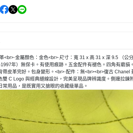
情
<br>·金屬顏色：金色<br>·尺寸：寬 31 x 高 31 x 深 9.5 
96-1997年）無保卡。有使用痕跡。五金配件有褪色。四角有磨
帶皮革完好。包身變形。<br>·配件：無<br><br>復古 Cha
雙 C Logo 與經典縫線設計，完美呈現品牌辨識度。側邊拉鍊附
日常用品，是既實用又搶眼的收藏級單品。