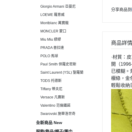
Giorgio Armani 亞曼尼
分享商品到
LOEWE 羅意威
Montblanc 萬寶龍
MONCLER 蒙口
Miu Miu 繆繆
商品詳
PRADA 普拉達
POLO 馬球
·材質：皮革
開（19
Paul Smith 保羅史密斯
已模糊。背
Saint Laurent (YSL) 聖羅蘭
檬綠，金色
TODS 托德斯
輕鬆收納
Tiffany 蒂夫尼
Versace 凡賽斯
Valentino 范倫鐵諾
Swarovski 施華洛世奇
全新商品 New
服飾/飾品/帽子/圍巾