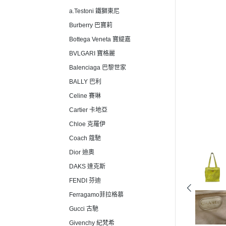
a.Testoni 鐵獅東尼
Burberry 巴寶莉
Bottega Veneta 寶緹嘉
BVLGARI 寶格麗
Balenciaga 巴黎世家
BALLY 巴利
Celine 賽琳
Cartier 卡地亞
Chloe 克羅伊
Coach 蔻馳
Dior 迪奧
DAKS 達克斯
FENDI 芬迪
Ferragamo菲拉格慕
Gucci 古馳
Givenchy 紀梵希