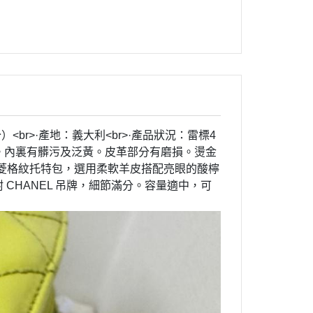
（公分）<br>·產地：義大利<br>·產品狀況：雷標4
損。內裏有髒污及泛黃。皮革部分有磨損。燙金
nel 菱格紋托特包，選用柔軟羊皮搭配亮眼的酸檸
 CHANEL 吊牌，細節滿分。容量適中，可