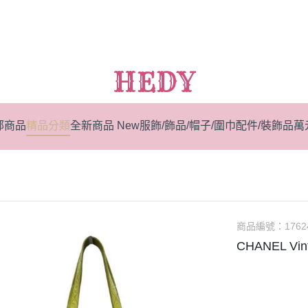
HEDY
部商品
精品分類
全新商品 New
服飾/飾品/帽子/圍巾
配件/裝飾品
萬
商品編號：
1762
CHANEL V