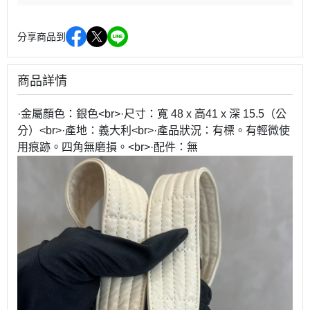
分享商品到
商品詳情
·金屬顏色：銀色<br>·尺寸：寬 48 x 高41 x 深 15.5（公
分）<br>·產地：義大利<br>·產品狀況：有標。有輕微使
用痕跡。四角無磨損。<br>·配件：無