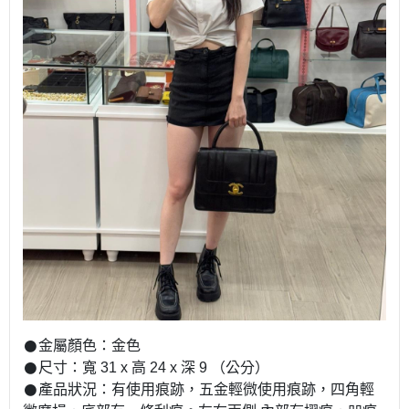
𒊹︎金屬顏色：金色
𒊹︎尺寸：寬 31 x 高 24 x 深 9 （公分）
𒊹︎產品狀況：有使用痕跡，五金輕微使用痕跡，四角輕