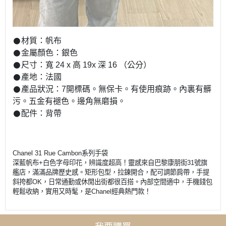
𒊹︎材質：帆布
𒊹︎金屬顏色：銀色
𒊹︎尺寸：寬 24 x 高 19x 深 16 （公分）
𒊹︎產地：法國
𒊹︎產品狀況：7開標碼。無保卡。有使用痕跡。內裏有髒
污。五金有褪色。邊角無磨損。
𒊹︎配件：背帶
Chanel 31 Rue Cambon系列手袋
深藍帆布+白色字母印花，辨識度超高！靈感來自巴黎康朋街31號旗
艦店，滿滿品牌歷史感。矩形包型，拉鍊開合，配可調節肩帶，手提
斜挎都OK，日常通勤或休閒出街都很百搭。內部空間適中，手機錢包
輕鬆收納，實用又時髦，是Chanel經典熱門款！