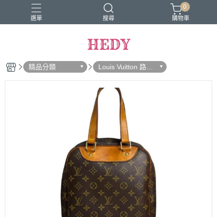
0
選單
搜尋
購物車
HEDY
精品分類
Louis Vuitton 路易
威登