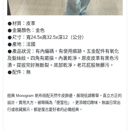
𒊹︎材質：皮革
𒊹︎金屬顏色：金色
𒊹︎尺寸：寬24.5x高32.5x深12（公分）
𒊹︎產地：法國
𒊹︎產品狀況：有內編碼。有使用痕跡。五金配件有氧化
及髮絲紋。四角有磨損。內裏乾淨。原皮皮革有黑色污
漬。提拔完好無斷裂。底部乾淨。老花屁股無髒污。
𒊹︎配件：無
經典 Monogram 帆布搭配天然牛皮飾邊，展現低調奢華。直立方正的
設計，實用大方，被暱稱為「便當包」，更添親切趣味。無論日常出
行或收藏展示，都是復古愛好者的必備經典。