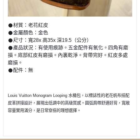
𒊹︎材質：老花紅皮
𒊹︎金屬顏色：金色
𒊹︎尺寸：寬28x 高35x 深19.5（公分）
𒊹︎產品狀況：有使用痕跡。五金配件有氧化。四角有磨
損。底部紅皮有磨損。內裏乾淨。背帶完好。紅皮多處
磨損。
𒊹︎配件：無
Louis Vuitton Monogram Looping 水桶包，以標誌性的老花帆布搭配
皮革拼接設計，展現出低調中的高級質感。圓弧肩帶舒適好背，寬敞
容量實用滿分，是日常穿搭的理想選擇。