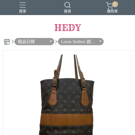
0
選單
搜尋
購物車
HEDY
精品分類
Louis Vuitton 路易
威登