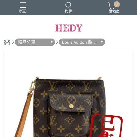
0
選單
搜尋
購物車
HEDY
精品分類
Louis Vuitton 路易
威登