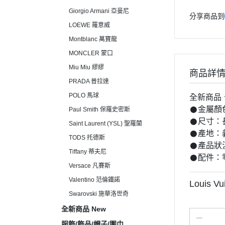
Giorgio Armani 亞曼尼
分享商品到
LOEWE 羅意威
Montblanc 萬寶龍
MONCLER 蒙口
Miu Miu 繆繆
商品詳
PRADA 普拉達
POLO 馬球
全新商品
𒊹︎金屬
Paul Smith 保羅史密斯
𒊹︎尺寸：
Saint Laurent (YSL) 聖羅蘭
𒊹︎產地
TODS 托德斯
𒊹︎產
Tiffany 蒂夫尼
𒊹︎配
Versace 凡賽斯
Valentino 范倫鐵諾
Louis V
Swarovski 施華洛世奇
全新商品 New
服飾/飾品/帽子/圍巾