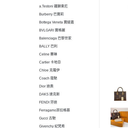
a.Testoni 鐵獅東尼
Burberry 巴寶莉
Bottega Veneta 寶緹嘉
BVLGARI 寶格麗
Balenciaga 巴黎世家
BALLY 巴利
Celine 賽琳
Cartier 卡地亞
Chloe 克羅伊
Coach 蔻馳
Dior 迪奧
DAKS 達克斯
FENDI 芬迪
Ferragamo菲拉格慕
Gucci 古馳
Givenchy 紀梵希