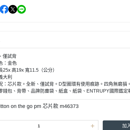
情
、僅試背
顏色：金色
長25x 高19x 寬11.5（公分）
：義大利
品狀況：芯片款。全新、僅試背。D型圈環有使用痕跡。四角無磨損
件：零錢包、背帶、品牌防塵袋、紙盒、紙袋、ENTRUPY國際鑑
uitton on the go pm 芯片款 m46373
加