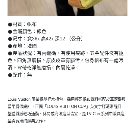
𒊹︎材質：帆布
𒊹︎金屬顏色：銀色
𒊹︎尺寸：寬36x 高42x 深12 （公分）
𒊹︎產地：法國
𒊹︎產品狀況：有內編碼。有使用痕跡。五金配件沒有褪
色。四角無磨損。原皮皮革有髒污。包身帆布有一處污
漬。背帶乾淨無磨損。內裏乾淨。
𒊹︎配件：無
Louis Vuitton 限量帆船杯水桶包，採用輕盈帆布質料搭配皮革滾邊與
扁平肩帶設計，正面「LOUIS VUITTON CUP」英文字樣清晰醒目。
整體質感輕巧通勤、休閒或海濱造型皆宜，是 LV Cup 系列中兼具造
型與實用的經典之作。