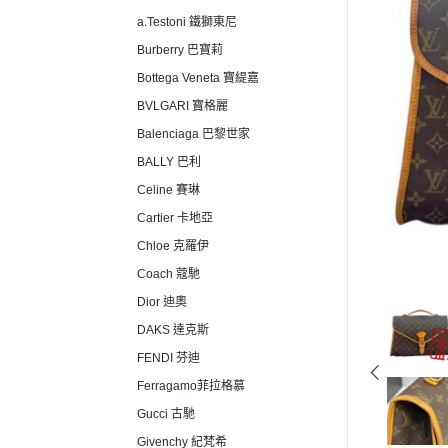
a.Testoni 鐵獅東尼
Burberry 巴寶莉
Bottega Veneta 寶緹嘉
BVLGARI 寶格麗
Balenciaga 巴黎世家
BALLY 巴利
Celine 賽琳
Cartier 卡地亞
Chloe 克羅伊
Coach 蔻馳
Dior 迪奧
DAKS 達克斯
FENDI 芬迪
Ferragamo菲拉格慕
Gucci 古馳
Givenchy 紀梵希