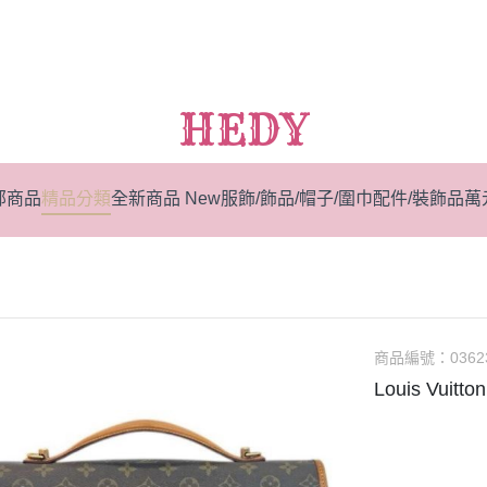
HEDY
部商品
精品分類
全新商品 New
服飾/飾品/帽子/圍巾
配件/裝飾品
萬
商品編號：
0362
Louis Vuit