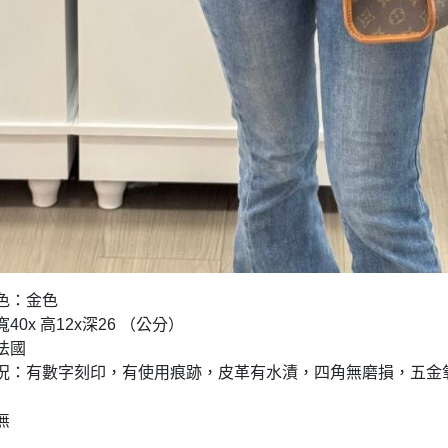
顏色：金色
寬40x 高12x深26 （公分）
：法國
品狀況：有數字刻印，有使用痕跡，皮革有水漬，四角無磨損，五金
無