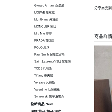
Giorgio Armani 亞曼尼
分享商品到
LOEWE 羅意威
Montblanc 萬寶龍
MONCLER 蒙口
Miu Miu 繆繆
商品詳
PRADA 普拉達
POLO 馬球
Paul Smith 保羅史密斯
Saint Laurent (YSL) 聖羅蘭
TODS 托德斯
Tiffany 蒂夫尼
Versace 凡賽斯
Valentino 范倫鐵諾
Swarovski 施華洛世奇
全新商品 New
服飾/飾品/帽子/圍巾