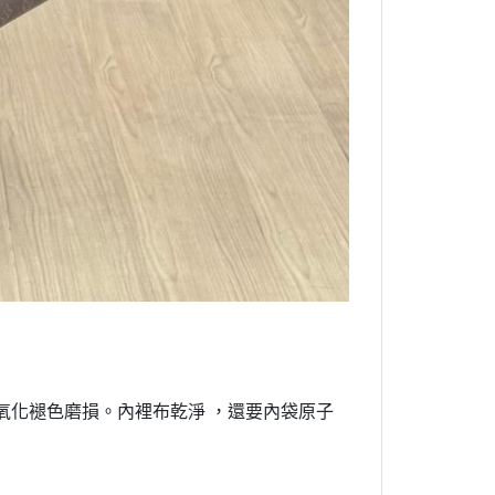
氧化褪色磨損。內裡布乾淨 ，還要內袋原子