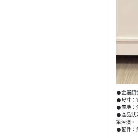
𒊹︎金屬
𒊹︎尺寸：
𒊹︎產地
𒊹︎產
筆污漬。
𒊹︎配件：