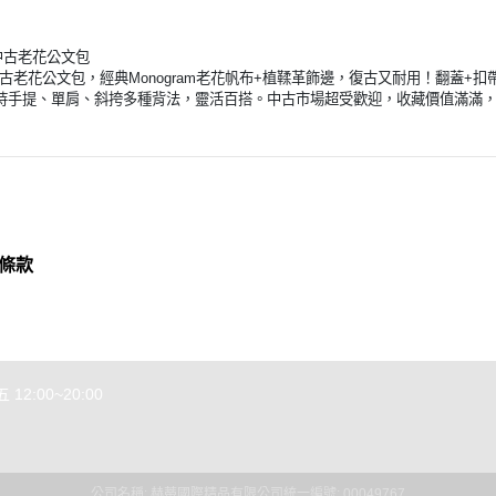
ir 中古老花公文包
 Air中古老花公文包，經典Monogram老花帆布+植鞣革飾邊，復古又耐用！翻
持手提、單肩、斜挎多種背法，靈活百搭。中古市場超受歡迎，收藏價值滿滿
條款
2:00~20:00
公司名稱: 赫蒂國際精品有限公司
統一編號: 00049767