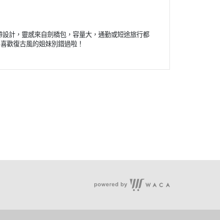
蓋+扣帶設計，靈感來自劍橋包，容量大，通勤或短途旅行都
，喜歡復古風的姐妹別錯過啦！