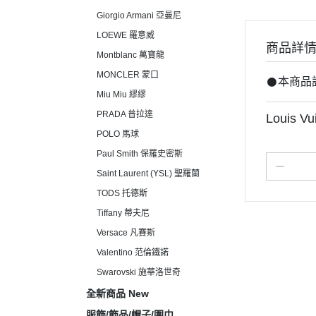
Giorgio Armani 亞曼尼
LOEWE 羅意威
商品詳
Montblanc 萬寶龍
MONCLER 蒙口
𒊹︎本商
Miu Miu 繆繆
PRADA 普拉達
Louis V
POLO 馬球
Paul Smith 保羅史密斯
Saint Laurent (YSL) 聖羅蘭
TODS 托德斯
Tiffany 蒂夫尼
Versace 凡賽斯
Valentino 范倫鐵諾
Swarovski 施華洛世奇
全新商品 New
服飾/飾品/帽子/圍巾