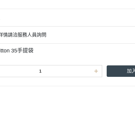
情
品詳情請洽服務人員詢問
uitton 35手提袋
加