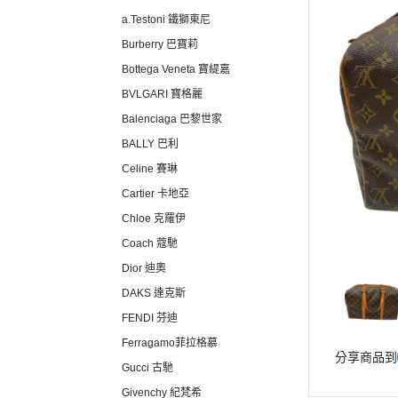
a.Testoni 鐵獅東尼
Burberry 巴寶莉
Bottega Veneta 寶緹嘉
BVLGARI 寶格麗
Balenciaga 巴黎世家
BALLY 巴利
Celine 賽琳
Cartier 卡地亞
Chloe 克羅伊
Coach 蔻馳
Dior 迪奧
DAKS 達克斯
FENDI 芬迪
Ferragamo菲拉格慕
分享商品到
Gucci 古馳
Givenchy 紀梵希