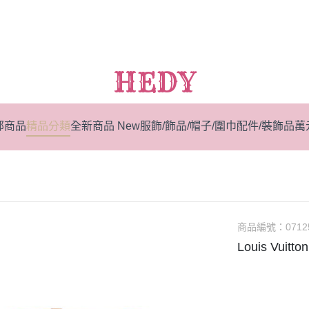
HEDY
部商品
精品分類
全新商品 New
服飾/飾品/帽子/圍巾
配件/裝飾品
萬
商品編號：
0712
Louis Vuit