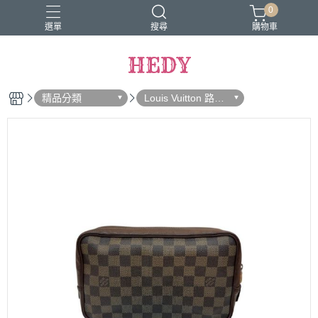
0
選單
搜尋
購物車
HEDY
精品分類
Louis Vuitton 路易
威登