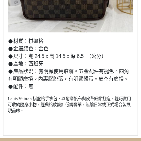
𒊹︎材質：棋盤格
𒊹︎金屬顏色：金色
𒊹︎尺寸：寬 24.5 x 高 14.5 x 深 6.5 （公分）
𒊹︎產地：西班牙
𒊹︎產品狀況：有明顯使用痕跡。五金配件有褪色。四角
有明顯磨損。內裏膠脫落，有明顯髒污。皮革有磨損。
𒊹︎配件：無
Louis Vuitton 棋盤格手拿包，以耐磨帆布與皮革細節打造，輕巧實用
可收納隨身小物，經典格紋設計低調奢華，無論日常或正式場合皆展
現品味。