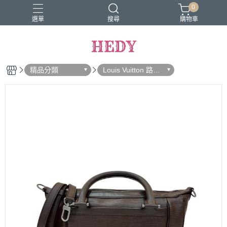
0
選單
搜尋
購物車
HEDY
精品分類
Louis Vuitton 路易
威登