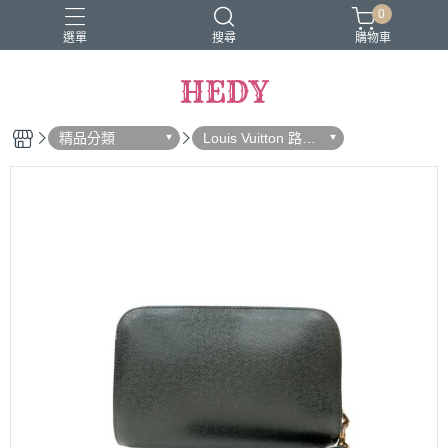
0
選單
搜尋
購物車
HEDY
精品分類
Louis Vuitton 路易
威登