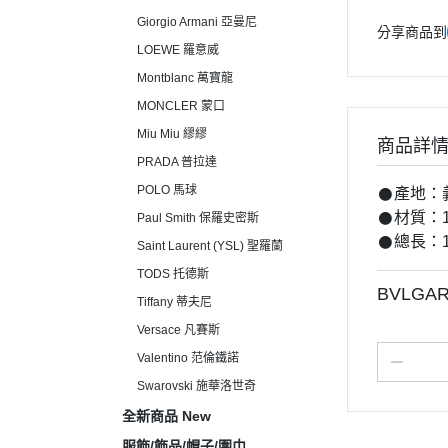
Giorgio Armani 亞曼尼
分享商品到
LOEWE 羅意威
Montblanc 萬寶龍
MONCLER 蒙口
Miu Miu 繆繆
商品詳
PRADA 普拉達
POLO 馬球
𒊹︎產地
𒊹︎材質：
Paul Smith 保羅史密斯
𒊹︎總長：
Saint Laurent (YSL) 聖羅蘭
TODS 托德斯
BVLGA
Tiffany 蒂夫尼
Versace 凡賽斯
Valentino 范倫鐵諾
Swarovski 施華洛世奇
全新商品 New
服飾/飾品/帽子/圍巾