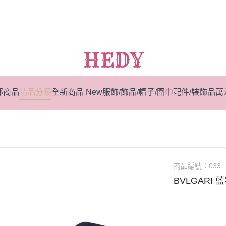
HEDY
部商品
精品分類
全新商品 New
服飾/飾品/帽子/圍巾
配件/裝飾品
萬
商品編號：
033
BVLGARI