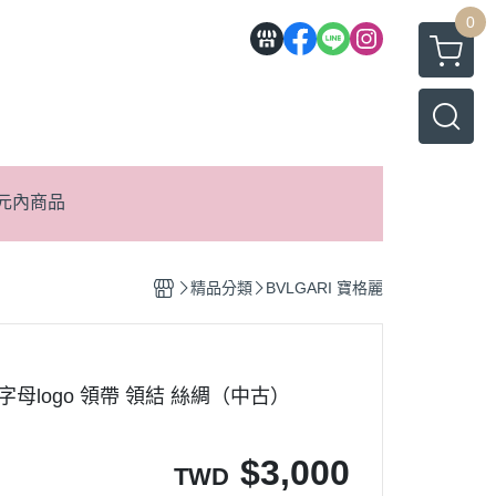
0
元內商品
精品分類
BVLGARI 寶格麗
 藍字母logo 領帶 領結 絲綢（中古）
$
3,000
TWD