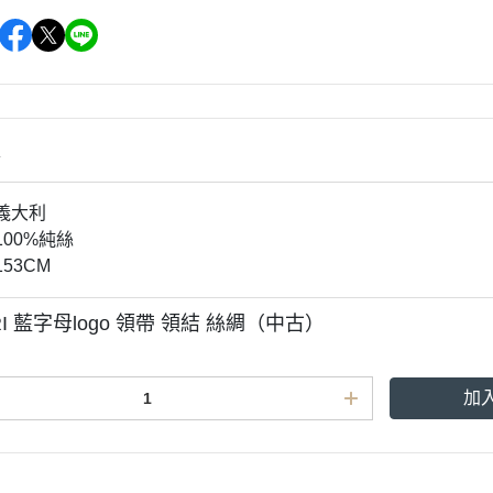
情
：義大利
100%純絲
153CM
RI 藍字母logo 領帶 領結 絲綢（中古）
加