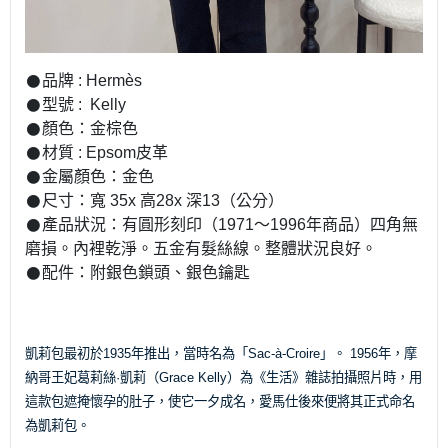
𒊹︎品牌 : Hermès
𒊹︎型號 : Kelly
𒊹︎顏色：金棕色
𒊹︎材質 : Epsom皮革
𒊹︎金屬顏色：金色
𒊹︎尺寸：寬 35x 高28x 深13（公分）
𒊹︎產品狀況：有圓形刻印（1971～1996年商品）四角無
磨損。內裡乾淨。五金有髮絲線。整體狀況良好。
𒊹︎配件：附銀色鎖頭、銀色鑰匙
凱莉包最初於1935年推出，當時名為「Sac-à-Croire」。
1956年，摩
納哥王妃葛莉絲·凱莉（Grace Kelly）為《生活》雜誌拍攝照片時，用
這款包遮掩懷孕的肚子，使它一夕成名，愛馬仕後來便將其正式命名
為凱莉包。