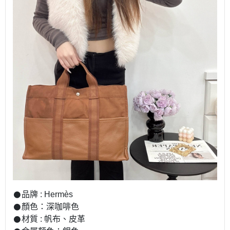
𒊹︎品牌 : Hermès
𒊹︎顏色：深咖啡色
𒊹︎材質 : 帆布、皮革