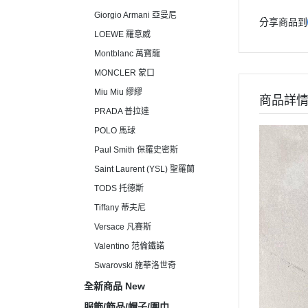
Giorgio Armani 亞曼尼
分享商品到
LOEWE 羅意威
Montblanc 萬寶龍
MONCLER 蒙口
Miu Miu 繆繆
商品詳
PRADA 普拉達
POLO 馬球
Paul Smith 保羅史密斯
Saint Laurent (YSL) 聖羅蘭
TODS 托德斯
Tiffany 蒂夫尼
Versace 凡賽斯
Valentino 范倫鐵諾
Swarovski 施華洛世奇
全新商品 New
服飾/飾品/帽子/圍巾