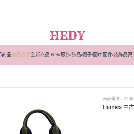
HEDY
部商品
精品分類
全新商品 New
服飾/飾品/帽子/圍巾
配件/裝飾品
萬
商品編號：
2435
Hermès 