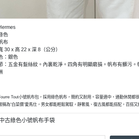
ermes
：綠色
：帆布
 30 x 高 22 x 深 8（公分）
顏色：銀色
他細節：五金有髮絲紋。內裏乾淨。四角有明顯磨損。帆布有髒污
無
ourre Tout小號帆布包，採用綠色帆布，簡約又耐用。容量適中，通勤休閒
被稱為“白菜價”愛馬仕，男女都能輕鬆駕馭，靜奢風、復古風都能搭配，百搭又
ès 中古綠色小號帆布手袋