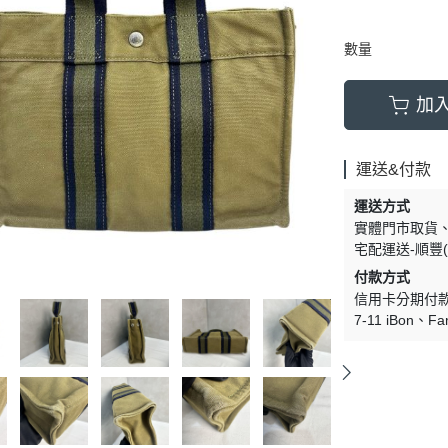
數量
加
運送&付款
運送方式
實體門市取貨
宅配運送-順豐(
付款方式
信用卡分期付
7-11 iBon
Fa