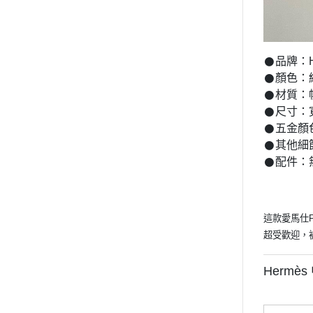
𒊹︎品牌：H
𒊹︎顏色
𒊹︎材質
𒊹︎尺寸：寬
𒊹︎五金
𒊹︎其
𒊹︎配件：
這款愛馬仕F
超受歡迎，
Herm