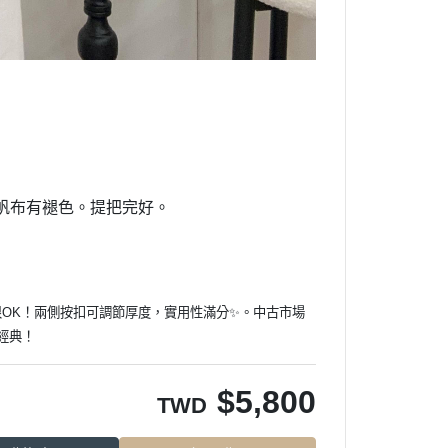
。帆布有褪色。提把完好。
都很OK！兩側按扣可調節厚度，實用性滿分✨。中古市場
經典！
$
5,800
TWD