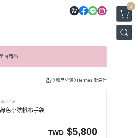
0
元內商品
精品分類
Hermès 愛馬仕
6621456
中古綠色小號帆布手袋
$
5,800
TWD