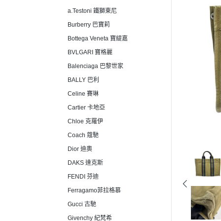
a.Testoni 鐵獅東尼
Burberry 巴寶莉
Bottega Veneta 寶緹嘉
BVLGARI 寶格麗
Balenciaga 巴黎世家
BALLY 巴利
Celine 賽琳
Cartier 卡地亞
Chloe 克羅伊
Coach 蔻馳
Dior 迪奧
DAKS 達克斯
FENDI 芬迪
Ferragamo菲拉格慕
Gucci 古馳
Givenchy 紀梵希