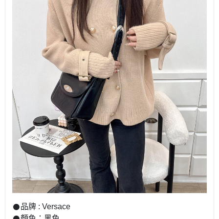
𒊹︎品牌 : Versace
𒊹︎顏色：黑色