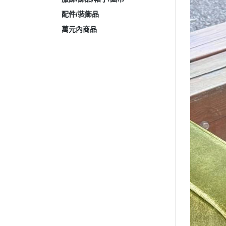
配件/裝飾品
萬元內商品