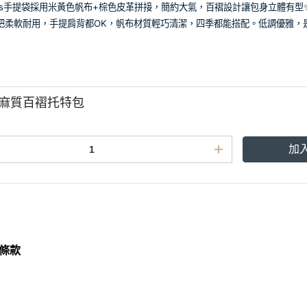
mès手提袋採用米黃色帆布+棕色皮革拼接，簡約大氣，百褶設計讓包身立體有型✨
把柔軟耐用，手提肩背都OK，帆布材質輕巧清潔，四季都能搭配。低調優雅，
s 麻質百褶托特包
加
條款