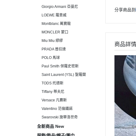
Giorgio Armani 亞曼尼
分享商品到
LOEWE 羅意威
Montblanc 萬寶龍
MONCLER 蒙口
Miu Miu 繆繆
商品詳
PRADA 普拉達
POLO 馬球
Paul Smith 保羅史密斯
Saint Laurent (YSL) 聖羅蘭
TODS 托德斯
Tiffany 蒂夫尼
Versace 凡賽斯
Valentino 范倫鐵諾
Swarovski 施華洛世奇
全新商品 New
服飾/飾品/帽子/圍巾