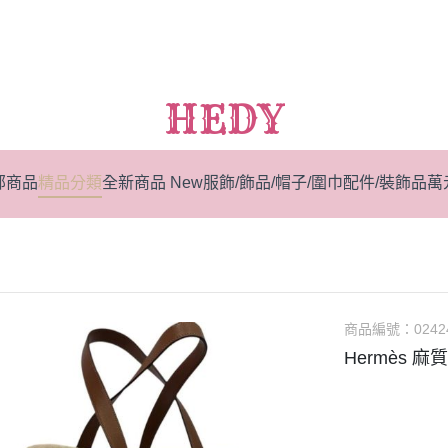
HEDY
部商品
精品分類
全新商品 New
服飾/飾品/帽子/圍巾
配件/裝飾品
萬
商品編號：
0242
Hermès 