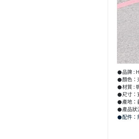
𒊹︎品牌 : 
𒊹︎顏色
𒊹︎材質 
𒊹︎尺寸：
𒊹︎產地
𒊹︎產
𒊹︎配件：