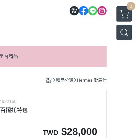
0
元內商品
精品分類
Hermès 愛馬仕
4922150
麻質百褶托特包
$
28,000
TWD