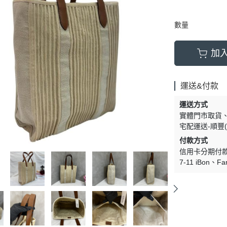
數量
加
運送&付款
運送方式
實體門市取貨
宅配運送-順豐(
付款方式
信用卡分期付
7-11 iBon
Fa