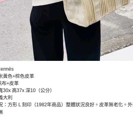
Hermès
：米黃色+棕色皮革
: 帆布+皮革
寬30x 高37x 深10（公分）
：義大利
品狀況：方形 L 刻印（1982年商品）整體狀況良好。皮革無老化
無