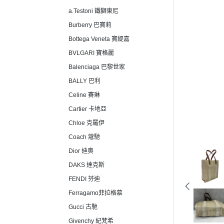
a.Testoni 鐵獅東尼
Burberry 巴寶莉
Bottega Veneta 寶緹嘉
BVLGARI 寶格麗
Balenciaga 巴黎世家
BALLY 巴利
Celine 賽琳
Cartier 卡地亞
Chloe 克羅伊
Coach 蔻馳
Dior 迪奧
DAKS 達克斯
FENDI 芬迪
Ferragamo菲拉格慕
Gucci 古馳
Givenchy 紀梵希