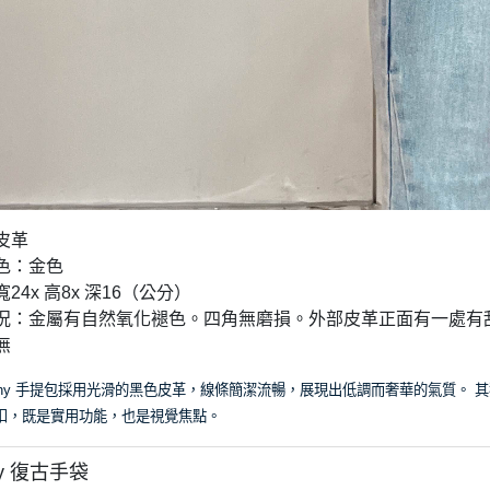
：皮革
顏色：金色
寬24x 高8x 深16（公分）
品狀況：金屬有自然氧化褪色。四角無磨損。外部皮革正面有一處有
無
nchy 手提包採用光滑的黑色皮革，線條簡潔流暢，展現出低調而奢華的氣質。
其
扣，既是實用功能，也是視覺焦點。
hy 復古手袋