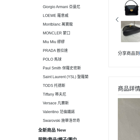
Giorgio Armani 亞曼尼
LOEWE 羅意威
Montblanc 萬寶龍
MONCLER 蒙口
Miu Miu 繆繆
PRADA 普拉達
分享商品到
POLO 馬球
Paul Smith 保羅史密斯
Saint Laurent (YSL) 聖羅蘭
TODS 托德斯
商品詳
Tiffany 蒂夫尼
Versace 凡賽斯
Valentino 范倫鐵諾
Swarovski 施華洛世奇
全新商品 New
服飾/飾品/帽子/圍巾