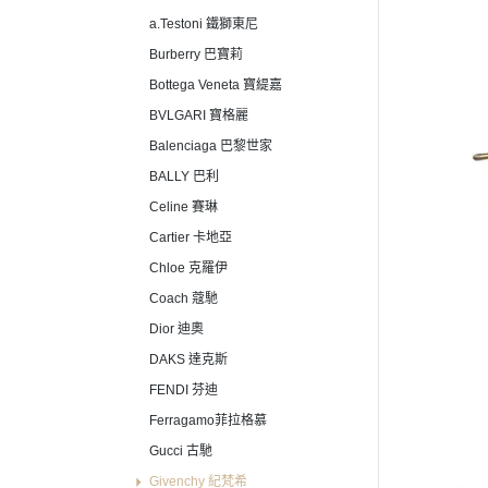
a.Testoni 鐵獅東尼
Burberry 巴寶莉
Bottega Veneta 寶緹嘉
BVLGARI 寶格麗
Balenciaga 巴黎世家
BALLY 巴利
Celine 賽琳
Cartier 卡地亞
Chloe 克羅伊
Coach 蔻馳
Dior 迪奧
DAKS 達克斯
FENDI 芬迪
Ferragamo菲拉格慕
Gucci 古馳
Givenchy 紀梵希