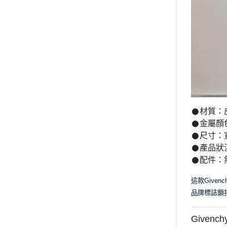
𒊹︎材質
𒊹︎金屬
𒊹︎尺寸：
𒊹︎產
𒊹︎配件：
這款Give
品牌標誌鎖
Givenc