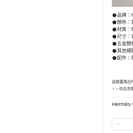
𒊹︎品牌：H
𒊹︎顏色
𒊹︎材質
𒊹︎尺寸：寬
𒊹︎五金
𒊹︎其
𒊹︎配件：
這款愛馬仕F
✨。中古市
Herm