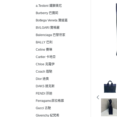
a.Testoni 鐵獅東尼
Burberry 巴寶莉
Bottega Veneta 寶緹嘉
BVLGARI 寶格麗
Balenciaga 巴黎世家
BALLY 巴利
Celine 賽琳
Cartier 卡地亞
Chloe 克羅伊
Coach 蔻馳
Dior 迪奧
DAKS 達克斯
FENDI 芬迪
Ferragamo菲拉格慕
Gucci 古馳
Givenchy 紀梵希