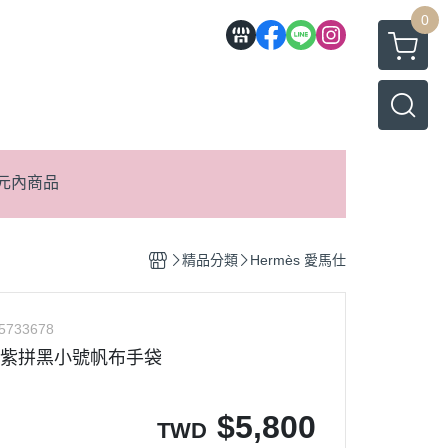
0
元內商品
精品分類
Hermès 愛馬仕
5733678
中古紫拼黑小號帆布手袋
$
5,800
TWD