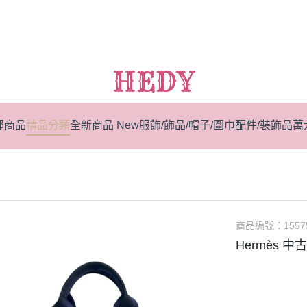
HEDY
部商品
精品分類
全新商品 New
服飾/飾品/帽子/圍巾
配件/裝飾品
萬
商品編號：
1557
Hermès 