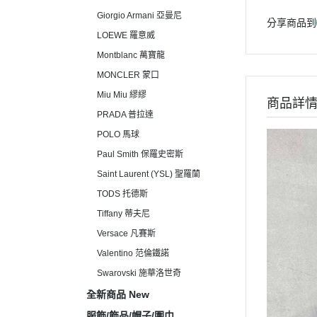
Giorgio Armani 亞曼尼
分享商品到
LOEWE 羅意威
Montblanc 萬寶龍
MONCLER 蒙口
Miu Miu 繆繆
商品詳
PRADA 普拉達
POLO 馬球
Paul Smith 保羅史密斯
Saint Laurent (YSL) 聖羅蘭
TODS 托德斯
Tiffany 蒂夫尼
Versace 凡賽斯
Valentino 范倫鐵諾
Swarovski 施華洛世奇
全新商品 New
服飾/飾品/帽子/圍巾