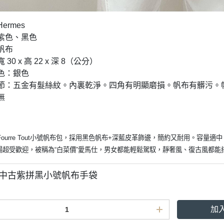
ermes
：紫色、黑色
：帆布
 30 x 高 22 x 深 8（公分）
顏色：銀色
他細節：五金有髮絲紋。內裏乾淨。四角有明顯磨損。帆布有髒污
無
ourre Tout小號帆布包，採用黑色帆布+深藍皮革飾邊，簡約又耐用。容量
場超受歡迎，被稱為“白菜價”愛馬仕，男女都能輕鬆駕馭，靜奢風、復古風都能
ès 中古紫拼黑小號帆布手袋
加