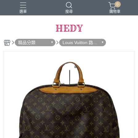
0
選單
搜尋
購物車
HEDY
精品分類
Louis Vuitton 路易
威登