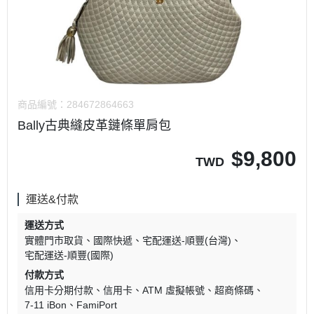
商品編號：
284672864663
Bally古典縫皮革鏈條單肩包
$
9,800
TWD
運送&付款
運送方式
實體門市取貨
國際快遞
宅配運送-順豐(台灣)
宅配運送-順豐(國際)
付款方式
信用卡分期付款
信用卡
ATM 虛擬帳號
超商條碼
7-11 iBon
FamiPort