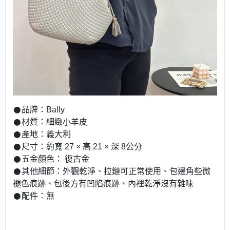
𒊹︎品牌：
Bally
𒊹︎材質：
細緻小羊皮
𒊹︎產地：
義大利
𒊹︎尺寸：
約寬 27 × 高 21 × 深 8公分
𒊹︎五金顏色： 復古金
𒊹︎其他細節：外觀乾淨、拉鏈可正常使用、包邊角些微
褪色痕跡、包後方有凹陷痕跡、內裡乾淨沒有雜味
𒊹︎配件：無